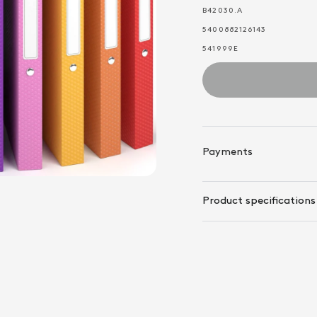
B42030.A
5400882126143
541999E
ACROPAQ Ringbuch
Payments
Product specifications