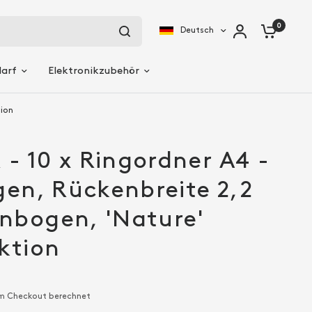
0
Deutsch
darf
Elektronikzubehör
tion
- 10 x Ringordner A4 -
gen, Rückenbreite 2,2
nbogen, 'Nature'
ktion
m Checkout berechnet