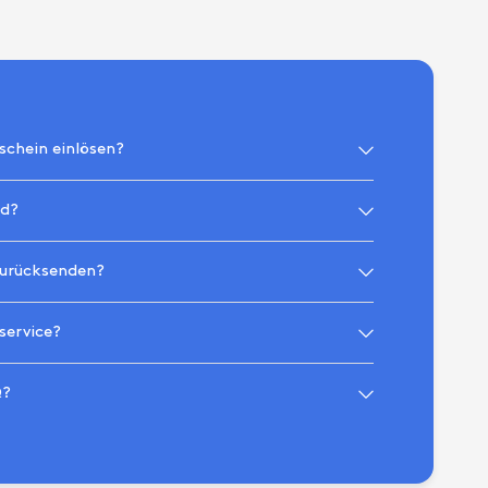
schein einlösen?
nd?
zurücksenden?
service?
Q?