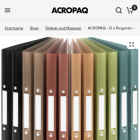
0
Startseite
/
Shop
/
Ordner und Mappen
/
ACROPAQ - 12 x Ringordner A4