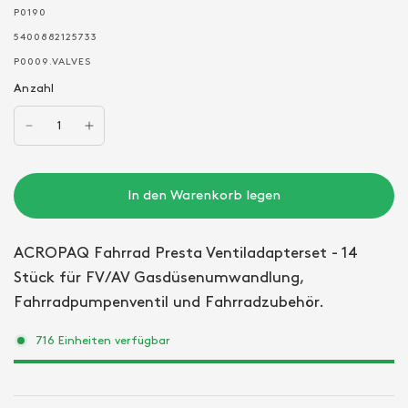
P0190
5400882125733
P0009.VALVES
Anzahl
In den Warenkorb legen
ACROPAQ Fahrrad Presta Ventiladapterset - 14
Stück für FV/AV Gasdüsenumwandlung,
Fahrradpumpenventil und Fahrradzubehör.
716 Einheiten verfügbar