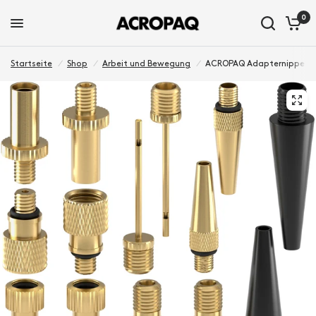
0
Startseite
/
Shop
/
Arbeit und Bewegung
/
ACROPAQ Adapternippel für F