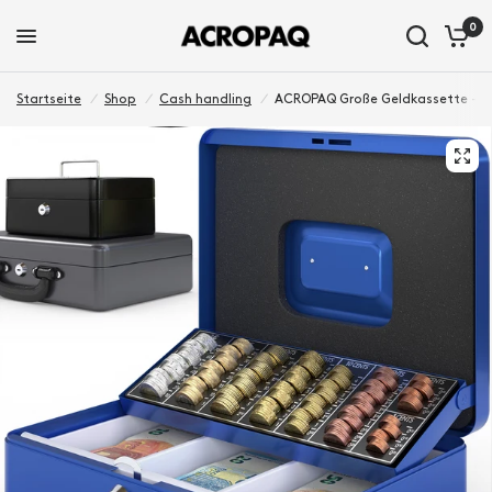
0
Startseite
/
Shop
/
Cash handling
/
ACROPAQ Große Geldkassette - Geld