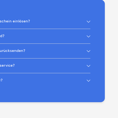
schein einlösen?
nd?
zurücksenden?
service?
Q?