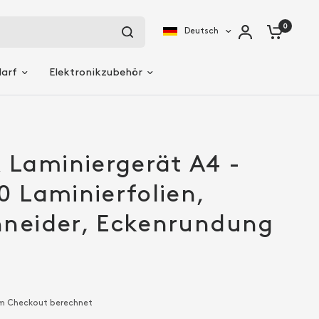
0
Deutsch
darf
Elektronikzubehör
Laminiergerät A4 -
0 Laminierfolien,
hneider, Eckenrundung
m Checkout berechnet