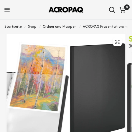
0
Startseite
/
Shop
/
Ordner und Mappen
/
ACROPAQ Präsentationsmapp