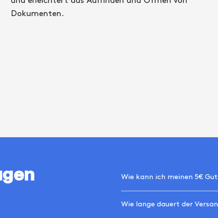
und erleichtert das Auffinden und Öffnen von
Dokumenten.
agen
Wie kann ich meinen 5€ Gut
Wie lange dauert der Versa