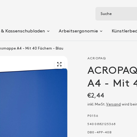
Suche
 & Kassenschubladen
Arbeitsergonomie
Künstlerbe
smappe A4 - Mit 40 Fächern - Blau
ACROPAQ
ACROPAQ
A4 - Mit 
€2,44
inkl. MwSt.
Versand
wird bei
P0156
5400882125368
DB0-4PP-40B