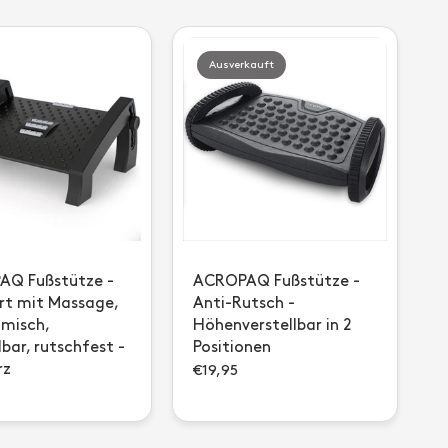
Ausverkauft
Q Fußstütze -
ACROPAQ Fußstütze -
t mit Massage,
Anti-Rutsch -
misch,
Höhenverstellbar in 2
lbar, rutschfest -
Positionen
rz
€19,95