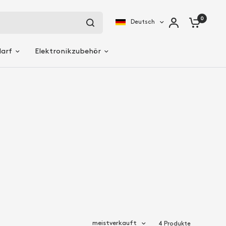
0
Deutsch
darf
Elektronikzubehör
meistverkauft
4 Produkte