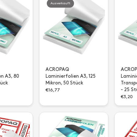
Ausverkauft
ACROPAQ
ACRO
en A3, 80
Laminierfolien A3, 125
Lamini
tück
Mikron, 50 Stück
Transp
- 25 S
€16,77
€3,20