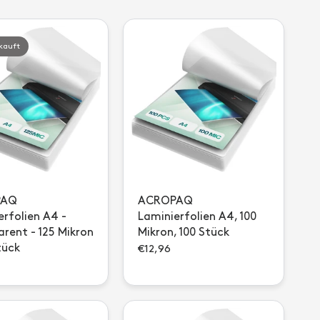
kauft
PAQ
ACROPAQ
erfolien A4 -
Laminierfolien A4, 100
arent - 125 Mikron
Mikron, 100 Stück
tück
€12,96