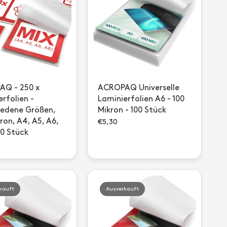
Q - 250 x
ACROPAQ Universelle
rfolien -
Laminierfolien A6 - 100
iedene Größen,
Mikron - 100 Stück
ron, A4, A5, A6,
€5,30
50 Stück
kauft
Ausverkauft