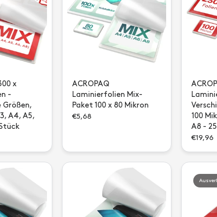
00 x
ACROPAQ
ACROPA
en -
Laminierfolien Mix-
Laminie
e Größen,
Paket 100 x 80 Mikron
Versch
3, A4, A5,
100 Mik
€5,68
 Stück
A8 - 2
€19,96
Ausver