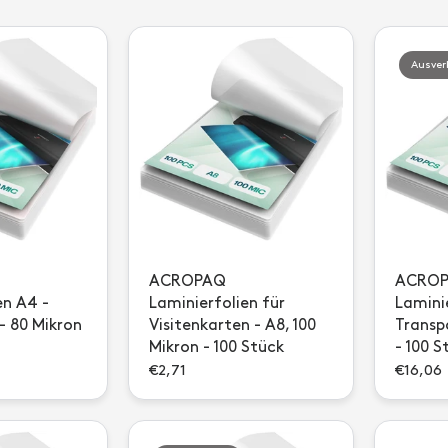
Ausver
ACROPAQ
ACRO
en A4 -
Laminierfolien für
Lamini
- 80 Mikron
Visitenkarten - A8, 100
Transp
Mikron - 100 Stück
- 100 S
€2,71
€16,06