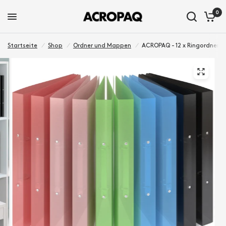
0
Startseite
/
Shop
/
Ordner und Mappen
/
ACROPAQ - 12 x Ringordner A4 